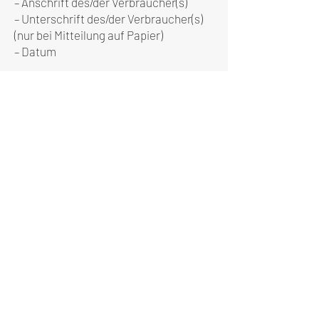
– Anschrift des/der Verbraucher(s)
– Unterschrift des/der Verbraucher(s)
(nur bei Mitteilung auf Papier)
– Datum
(*) Unzutreffendes streichen.
Muster-Widerrufsformular
herunterladen
Ask the Crew
First Name
Last Name